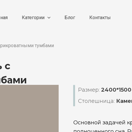
вная
Категории
Блог
Контакты
 прикроватными тумбами
 с
мбами
Размер:
2400*1500
Столешница:
Каме
Основной задачей к
полноценного сна. 