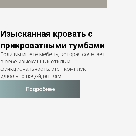
Изысканная кровать с
Вм
прикроватными тумбами
сто
Если вы ищете мебель, которая сочетает
Если 
в себе изысканный стиль и
докум
функциональность, этот комплект
свобо
идеально подойдет вам.
компл
Подробнее