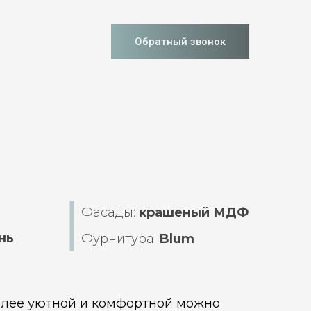
Обратный звонок
Фасады:
крашеный МДФ
нь
Фурнитура:
Blum
олее уютной и комфортной можно