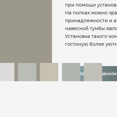
при помощи установк
На полках можно хра
принадлежности и а
навесной тумбы явл
Установка такого ко
гостиную более уют
Заказать звонок