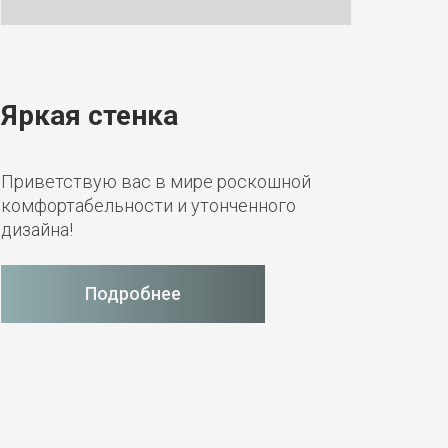
Уют
Яркая стенка
тум
Приветствую вас в мире роскошной
Пред
комфортабельности и утонченного
навес
дизайна!
Подробнее