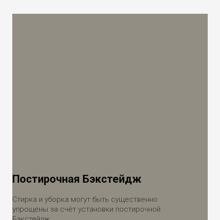
Постирочная Бэкстейдж
Стирка и уборка могут быть существенно
упрощены за счёт установки постирочной
Бэкстейдж.