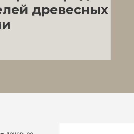
елей древесных
ии
 – дочернее