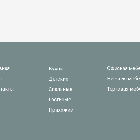
вная
Офисная меб
Кухни
г
Реечная меб
Детские
такты
Торговая меб
Спальные
Гостиные
Прихожие