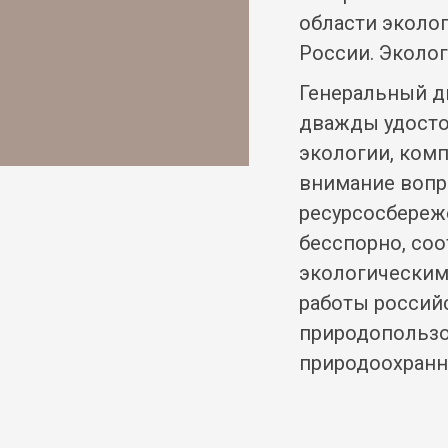
области эколог
России. Эколо
Генеральный д
дважды удосто
экологии, ком
внимание вопр
ресурсосбереж
бесспорно, со
экологическим
работы россий
природопользо
природоохранн