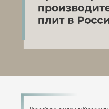
производит
плит в Росс
Российская компания Кроностар