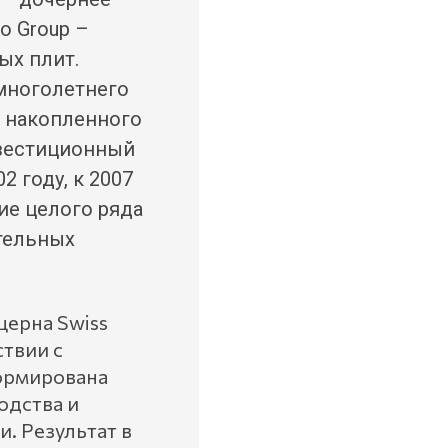
o Group –
ых плит.
 многолетнего
, накопленного
нвестиционный
2 году, к 2007
ие целого ряда
тельных
ерна Swiss
ствии с
ормирована
одства и
. Результат в